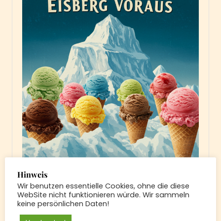
Samstag im Eisgeliebt:
Hinweis
Rose-Himbeere*,
Wir benutzen essentielle Cookies, ohne die diese
WebSite nicht funktionieren würde. Wir sammeln
Kalamansi*, Ananas*,
keine persönlichen Daten!
Erdbeere*, Vanille, Pinie,