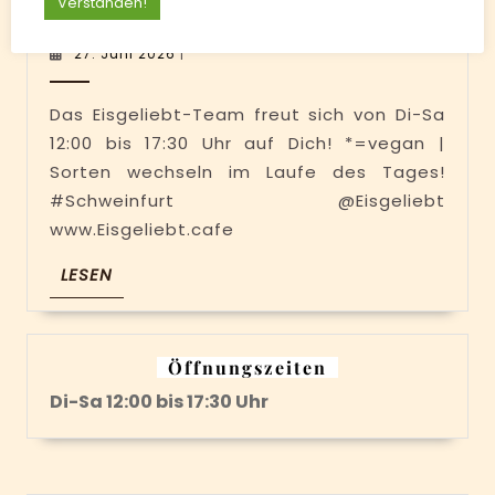
Verstanden!
Samstag
Schoko* und Eiscafé
im
27.
27. Juni 2026
|
Juni
Eisgeliebt:
2026
Rose-
Das Eisgeliebt-Team freut sich von Di-Sa
12:00 bis 17:30 Uhr auf Dich! *=vegan |
Himbeere*,
Sorten wechseln im Laufe des Tages!
Kalamansi*
#Schweinfurt @Eisgeliebt
Ananas*,
www.Eisgeliebt.cafe
Erdbeere*,
LESEN
LESEN
Vanille,
Pinie,
Schoko*
Öffnungszeiten
und
Di-Sa 12:00 bis 17:30 Uhr
Eiscafé