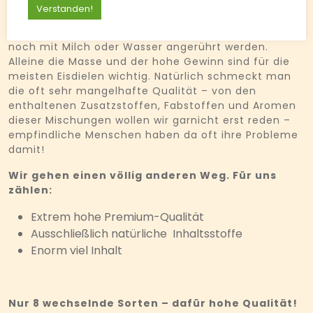
Eisdielen heute als hausgemachtes Eis bezeichnen
Verstanden!
bedeutet wirklich oft, dass es zwar im Haus gemacht
ist – trotzdem aber aus Pulver oder Pasten, die nur
noch mit Milch oder Wasser angerührt werden.
Alleine die Masse und der hohe Gewinn sind für die
meisten Eisdielen wichtig. Natürlich schmeckt man
die oft sehr mangelhafte Qualität – von den
enthaltenen Zusatzstoffen, Fabstoffen und Aromen
dieser Mischungen wollen wir garnicht erst reden –
empfindliche Menschen haben da oft ihre Probleme
damit!
Wir gehen einen völlig anderen Weg. Für uns
zählen:
Extrem hohe Premium-Qualität
Ausschließlich natürliche Inhaltsstoffe
Enorm viel Inhalt
Nur 8 wechselnde Sorten – dafür hohe Qualität!