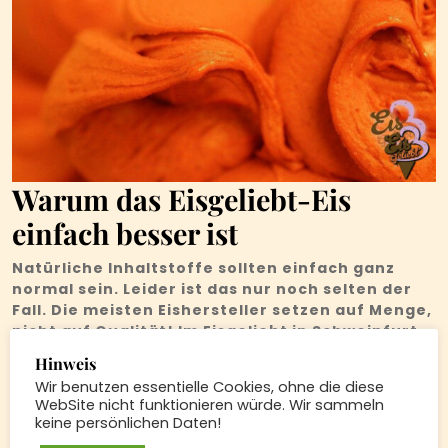
Warum das Eisgeliebt-Eis
einfach besser ist
Natürliche Inhaltstoffe sollten einfach ganz
normal sein. Leider ist das nur noch selten der
Fall. Die meisten Eishersteller setzen auf Menge,
nicht auf Qualität! Im Eisgeliebt in Schweinfurt
ist das ganz anders! Hier setzen wir
Hinweis
ausschließlich auf natürliche Inhaltsstoffe.
Wir benutzen essentielle Cookies, ohne die diese
WebSite nicht funktionieren würde. Wir sammeln
Klar, es ist etwas teurer – die Qualtätsunterschiede
keine persönlichen Daten!
schmeckt man aber sofort. Was die meisten