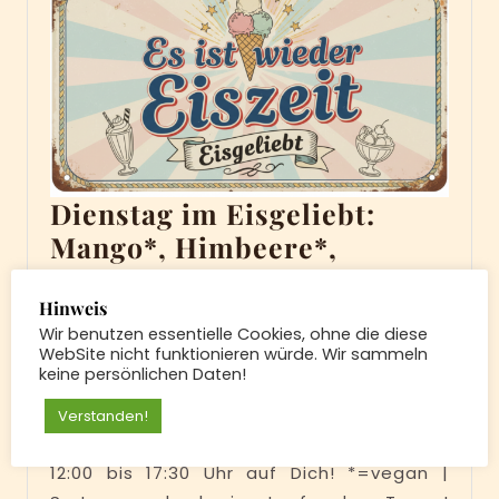
Dienstag im Eisgeliebt:
Mango*, Himbeere*,
Melone*, Erdbeere*,
Vanille, Zimt, Kürbiskern
Hinweis
Wir benutzen essentielle Cookies, ohne die diese
Dienstag
und Vegane-Vanille*
WebSite nicht funktionieren würde. Wir sammeln
im
keine persönlichen Daten!
23.
23. Juni 2026
|
Juni
Eisgeliebt:
Verstanden!
2026
Mango*,
Das Eisgeliebt-Team freut sich von Di-Sa
12:00 bis 17:30 Uhr auf Dich! *=vegan |
Himbeere*,