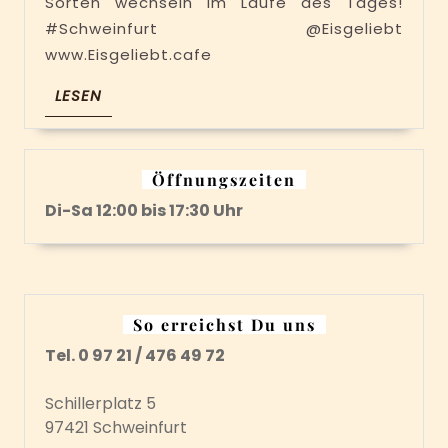
Sorten wechseln im Laufe des Tages!
Melone*,
#Schweinfurt @Eisgeliebt
Erdbeere*,
www.Eisgeliebt.cafe
Vanille,
LESEN
LESEN
Zimt,
Kürbiskern
und
Öffnungszeiten
Vegane-
Di-Sa 12:00 bis 17:30 Uhr
Vanille*
So erreichst Du uns
Tel. 0 97 21 / 476 49 72
Schillerplatz 5
97421 Schweinfurt