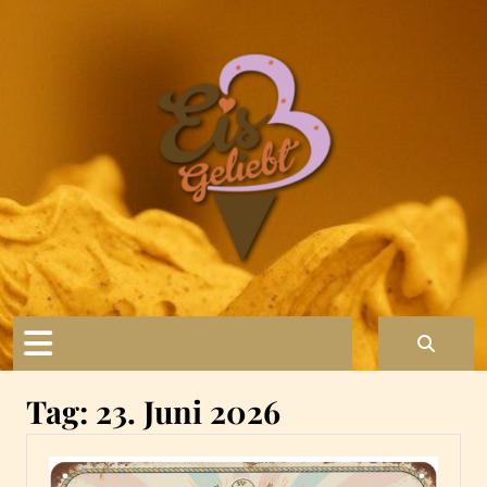
Skip
to
content
Open
Button
Tag:
23. Juni 2026