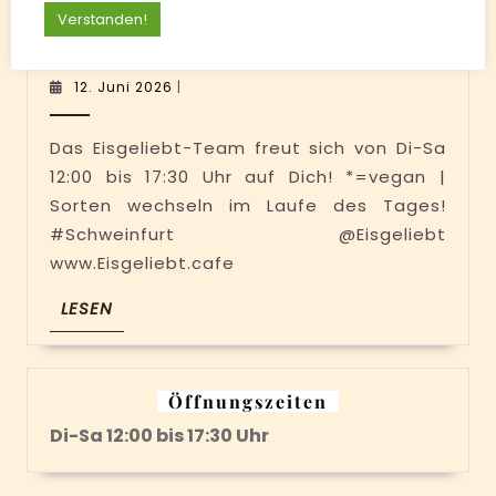
Tonkabohne und
Verstanden!
Jetzt
Schokolade
im
12.
12. Juni 2026
|
Juni
Eisgeliebt:
2026
Mango*,
Das Eisgeliebt-Team freut sich von Di-Sa
12:00 bis 17:30 Uhr auf Dich! *=vegan |
Aprikose*,
Sorten wechseln im Laufe des Tages!
Himbeer-
#Schweinfurt @Eisgeliebt
Rosmarin*,
www.Eisgeliebt.cafe
Ananas*,
LESEN
LESEN
Vanille,
Milchreis,
Tonkabohne
Öffnungszeiten
und
Di-Sa 12:00 bis 17:30 Uhr
Schokolade