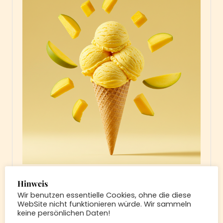
Jetzt im Eisgeliebt: Mango*,
Hinweis
Aprikose*, Himbeer-
Wir benutzen essentielle Cookies, ohne die diese
Rosmarin*, Ananas*,
WebSite nicht funktionieren würde. Wir sammeln
keine persönlichen Daten!
Vanille, Milchreis,