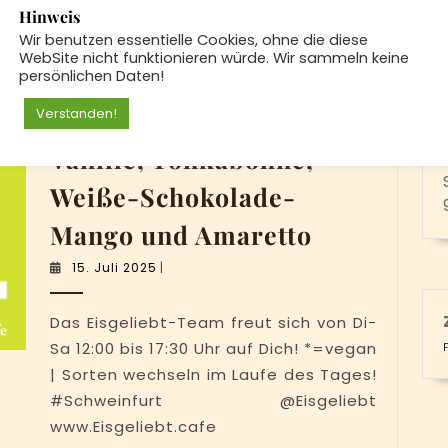
Hinweis
Heute im Eisgeliebt:
Wir benutzen essentielle Cookies, ohne die diese
WebSite nicht funktionieren würde. Wir sammeln keine
persönlichen Daten!
Birne*, Brombeere,
Verstanden!
Erdbeere, Ginger-Ale*,
Vanille, Tonkabohne,
Weiße-Schokolade-
Heute
Mango und Amaretto
im
15.
15. Juli 2025
|
Eisgeliebt:
Juli
2025
Birne*,
Das Eisgeliebt-Team freut sich von Di-
Brombeere
Sa 12:00 bis 17:30 Uhr auf Dich! *=vegan
Erdbeere,
| Sorten wechseln im Laufe des Tages!
#Schweinfurt @Eisgeliebt
Ginger-
www.Eisgeliebt.cafe
Ale*,