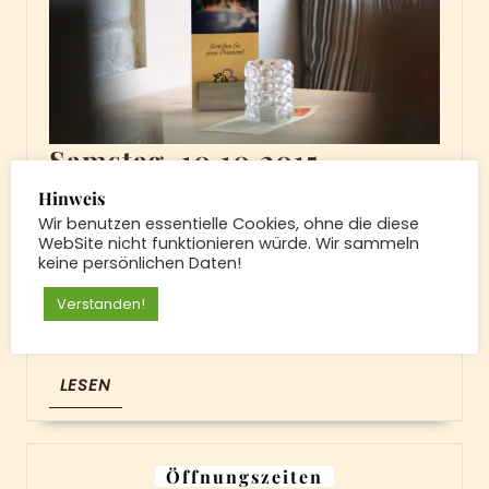
Samstag,
Samstag, 10.10.2015
10.10.2015
10.
10. Oktober 2015
|
Hinweis
Oktober
Wir benutzen essentielle Cookies, ohne die diese
2015
WebSite nicht funktionieren würde. Wir sammeln
Heute: Kokos-Mango*, Marzipan,
keine persönlichen Daten!
Waldfrucht*, Maracuja*, Haselnuss,
Verstanden!
Erdbeere*, Vanille und Basilikum.
Kuchen: Heute Pfirsich-Sahne-Kuchen
LESEN
LESEN
Öffnungszeiten