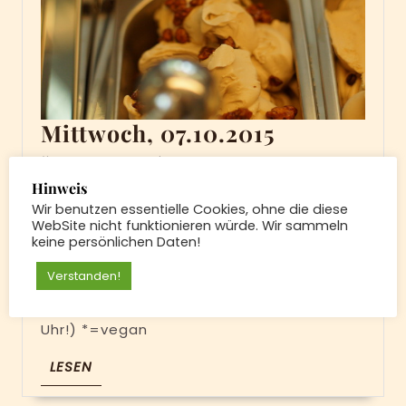
Mittwoch,
Mittwoch, 07.10.2015
07.10.2015
7.
7. Oktober 2015
|
Oktober
Hinweis
2015
Wir benutzen essentielle Cookies, ohne die diese
Heute: Pina-Colada*, Joghurt,
WebSite nicht funktionieren würde. Wir sammeln
Waldfrucht*, Maracuja*, Kokos, Walnuss,
keine persönlichen Daten!
Erdbeere* und Vanille Kuchen:
Verstanden!
Hausgemachte Donauwelle!!! Deftig:
Flammkuchen mit Speck & Zwiebeln (12-14
Uhr!) *=vegan
LESEN
LESEN