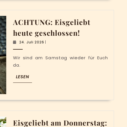
Pekannuss
und
ACHTUNG: Eisgeliebt
Basilikum
ACHTUNG:
heute geschlossen!
Eisgeliebt
24.
24. Juli 2026
|
heute
Juli
2026
geschlossen!
Wir sind am Samstag wieder für Euch
da.
LESEN
LESEN
Eisgeliebt am Donnerstag: