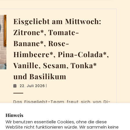
Sesam,
Pekannuss
Eisgeliebt am Mittwoch:
und
Basilikum
Zitrone*, Tomate-
Banane*, Rose-
Himbeere*, Pina-Colada*,
Vanille, Sesam, Tonka*
Eisgeliebt
und Basilikum
am
22.
22. Juli 2026
|
Mittwoch:
Juli
2026
Zitrone*,
Das Eisgeliebt-Team freut sich von Di-
Tomate-
Sa 12:00 bis 17:30 Uhr auf Dich! *=vegan
Hinweis
Banane*,
| Sorten wechseln im Laufe des Tages!
Wir benutzen essentielle Cookies, ohne die diese
#Schweinfurt @Eisgeliebt
Rose-
WebSite nicht funktionieren würde. Wir sammeln keine