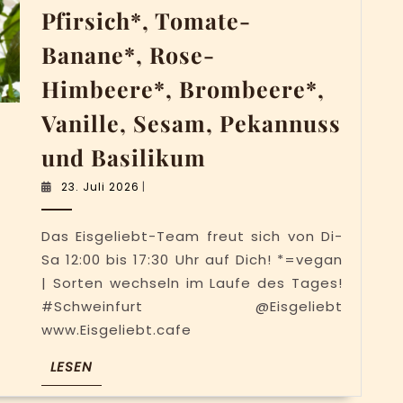
Pfirsich*, Tomate-
Banane*, Rose-
Himbeere*, Brombeere*,
Vanille, Sesam, Pekannuss
Eisgeliebt
und Basilikum
am
23.
23. Juli 2026
|
Donnerstag:
Juli
2026
Pfirsich*,
Das Eisgeliebt-Team freut sich von Di-
Tomate-
Sa 12:00 bis 17:30 Uhr auf Dich! *=vegan
Banane*,
| Sorten wechseln im Laufe des Tages!
#Schweinfurt @Eisgeliebt
Rose-
www.Eisgeliebt.cafe
Himbeere*,
Brombeere*,
LESEN
LESEN
Vanille,