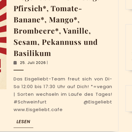
Pfirsich*, Tomate-
Banane*, Mango*,
Brombeere*, Vanille,
Sesam, Pekannuss und
Eisgeliebt
Basilikum
am
25.
25. Juli 2026
|
Samstag:
Juli
2026
Pfirsich*,
Das Eisgeliebt-Team freut sich von Di-
Tomate-
Sa 12:00 bis 17:30 Uhr auf Dich! *=vegan
Banane*,
| Sorten wechseln im Laufe des Tages!
#Schweinfurt @Eisgeliebt
Mango*,
www.Eisgeliebt.cafe
Brombeere*,
Vanille,
LESEN
LESEN
Sesam,