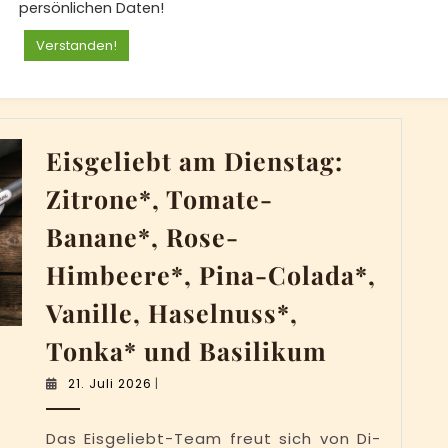
www.Eisgeliebt.cafe
persönlichen Daten!
Himbeere*,
Pina-
LESEN
Verstanden!
LESEN
Colada*,
Vanille,
Sesam,
Eisgeliebt am Dienstag:
Tonka*
und
Zitrone*, Tomate-
Basilikum
Banane*, Rose-
Himbeere*, Pina-Colada*,
Vanille, Haselnuss*,
Eisgelieb
Tonka* und Basilikum
am
21.
21. Juli 2026
|
Dienstag:
Juli
2026
Zitrone*,
Das Eisgeliebt-Team freut sich von Di-