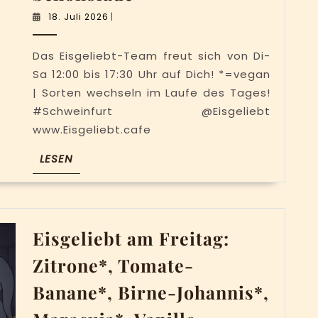
am
18.
18. Juli 2026
|
Samstag:
Juli
2026
Zitrone*,
Das Eisgeliebt-Team freut sich von Di-
Tomate-
Sa 12:00 bis 17:30 Uhr auf Dich! *=vegan
Banane*,
| Sorten wechseln im Laufe des Tages!
#Schweinfurt @Eisgeliebt
Birne-
www.Eisgeliebt.cafe
Johannis*,
Pina-
LESEN
LESEN
Colada*,
Vanille,
Haselnuss*,
Eisgeliebt am Freitag:
Tonka*
und
Zitrone*, Tomate-
Schokolade*
Banane*, Birne-Johannis*,