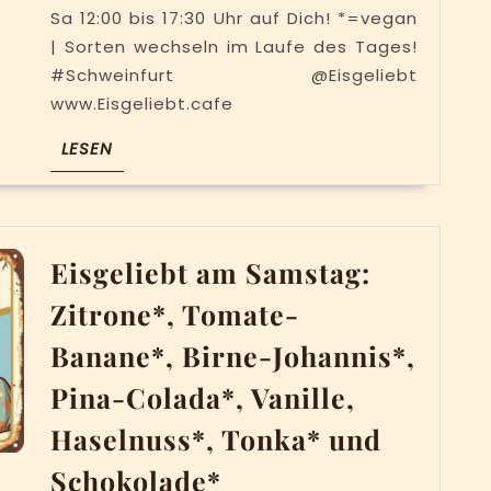
Tomate-
Sa 12:00 bis 17:30 Uhr auf Dich! *=vegan
Banane*,
| Sorten wechseln im Laufe des Tages!
#Schweinfurt @Eisgeliebt
Rose-
www.Eisgeliebt.cafe
Himbeere
Pina-
LESEN
LESEN
Colada*,
Vanille,
Haselnus
Eisgeliebt am Samstag:
Tonka*
und
Zitrone*, Tomate-
Basiliku
Banane*, Birne-Johannis*,
Pina-Colada*, Vanille,
Haselnuss*, Tonka* und
Eisgeliebt
Schokolade*