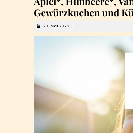
Apfel*, Himbeere*, Van
Gewürzkuchen und Kü
20.
20. Mai 2025
|
Mai
2025